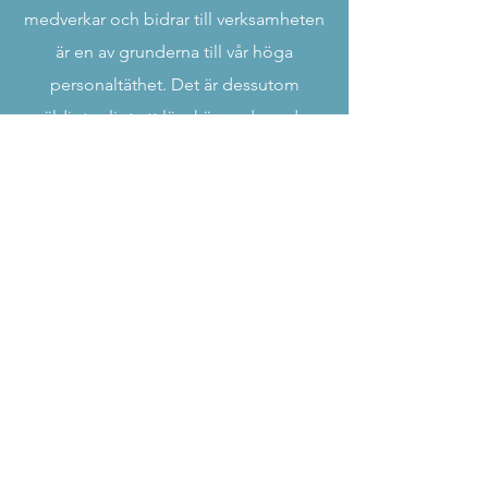
medverkar och bidrar till verksamheten
är en av grunderna till vår höga
personaltäthet. Det är dessutom
väldigt roligt att lära känna de andra
familjerna. I ett föräldrakooperativ får vi
föräldrar en fantastisk möjlighet att
påverka förskoletiden för våra barn så
att den blir precis så bra som vi vill ha
den.
En lördagsförmiddag per termin har
föreningen en städdag då vi samlas
och fixar sådant som inte ingår i den
dagliga städningen, allt från att putsa
fönster till att göra lekplatsen fin. Det