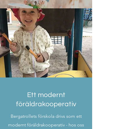
Ett modernt
föräldrakooperativ
Bergatrollets förskola drivs som ett
modernt föräldrakooperativ - hos oss