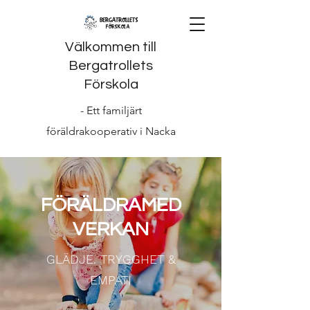
Välkommen till
Bergatrollets
Förskola
- Ett familjärt
föräldrakooperativ i Nacka
FÖRÄLDRAMED
VERKAN
GLÄDJE. TRYGGHET &
EMPATI